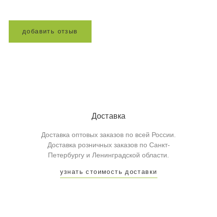
д
о
б
а
в
и
т
ь
о
т
з
ы
в
Доставка
Доставка оптовых заказов по всей России.
Доставка розничных заказов по Санкт-
Петербургу и Ленинградской области.
узнать стоимость доставки