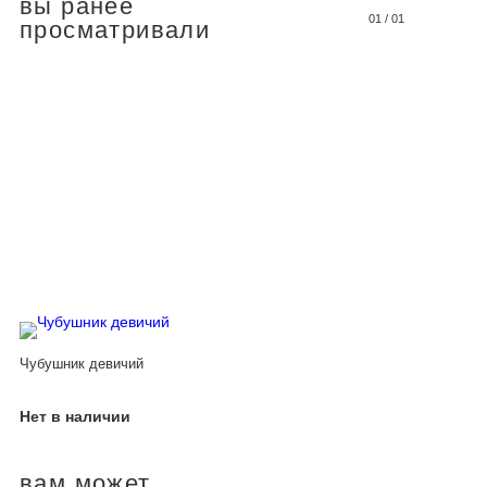
вы ранее
01
/
01
просматривали
Чубушник девичий
Нет в наличии
вам может