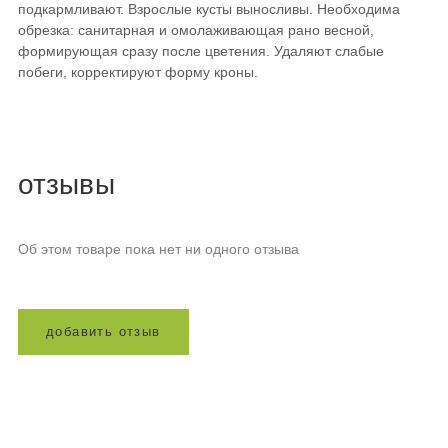
подкармливают. Взрослые кусты выносливы. Необходима
обрезка: санитарная и омолаживающая рано весной,
формирующая сразу после цветения. Удаляют слабые
побеги, корректируют форму кроны.
отзывы
Об этом товаре пока нет ни одного отзыва
д
о
б
а
в
и
т
ь
о
т
з
ы
в