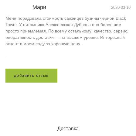
Мари
2020-03-10
Меня порадовала стоимость саженцев бузины черной Black
Tower. У питомника Алексеевская Дубрава она более чем
просто приемлемая. По всему остальному: качество, сервис,
оперативность доставки — на высшем уровне. Интересный
акцент в моем саду за хорошую цену.
д
о
б
а
в
и
т
ь
о
т
з
ы
в
Доставка