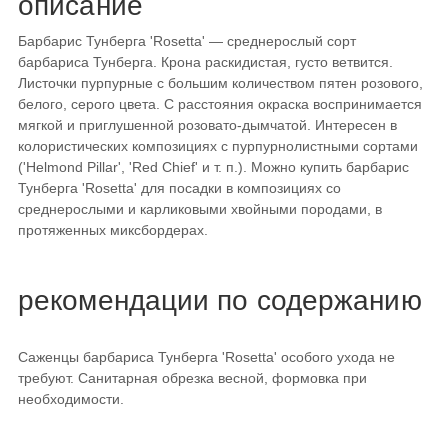
описание
Барбарис Тунберга 'Rosetta' — среднерослый сорт
барбариса Тунберга. Крона раскидистая, густо ветвится.
Листочки пурпурные с большим количеством пятен розового,
белого, серого цвета. С расстояния окраска воспринимается
мягкой и приглушенной розовато-дымчатой. Интересен в
колористических композициях с пурпурнолистными сортами
('Helmond Pillar', 'Red Chief' и т. п.). Можно купить барбарис
Тунберга 'Rosetta' для посадки в композициях со
среднерослыми и карликовыми хвойными породами, в
протяженных миксбордерах.
рекомендации по содержанию
Саженцы барбариса Тунберга 'Rosetta' особого ухода не
требуют. Санитарная обрезка весной, формовка при
необходимости.