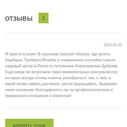
отзывы
1
2022-05-20
Я просто в шоке! В хорошем смысле! Искала, где купить
барбарис Тунберга Rosetta и совершенно случайно нашла
садовый центр в Лахте от питомника Алексеевская Дубрава.
Еще нигде не встречала таких внимательных консультантов,
которые всегда готовы помочь разобраться, как, с чем, в
какой почве сажать растения, как их выращивать. Выражаю
свою огромную благодарность им за профессионализм и
прекрасное отношение к клиентам!
д
о
б
а
в
и
т
ь
о
т
з
ы
в