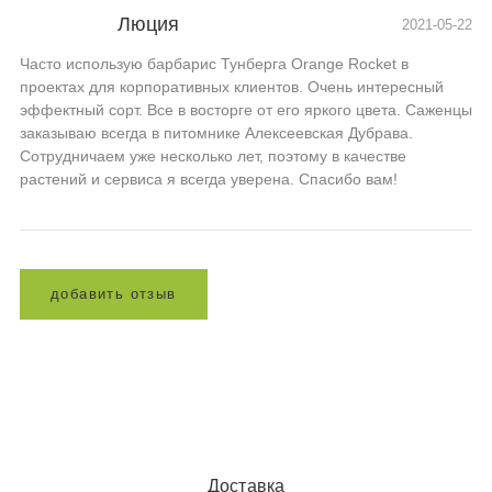
Люция
2021-05-22
Часто использую барбарис Тунберга Orange Rocket в
проектах для корпоративных клиентов. Очень интересный
эффектный сорт. Все в восторге от его яркого цвета. Саженцы
заказываю всегда в питомнике Алексеевская Дубрава.
Сотрудничаем уже несколько лет, поэтому в качестве
растений и сервиса я всегда уверена. Спасибо вам!
д
о
б
а
в
и
т
ь
о
т
з
ы
в
Доставка