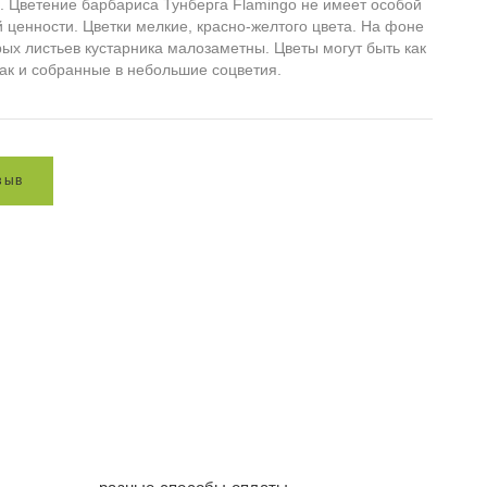
. Цветение барбариса Тунберга Flamingo не имеет особой
 ценности. Цветки мелкие, красно-желтого цвета. На фоне
рых листьев кустарника малозаметны. Цветы могут быть как
ак и собранные в небольшие соцветия.
з
ы
в