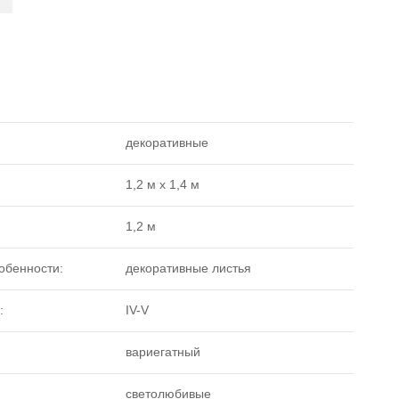
декоративные
1,2 м x 1,4 м
1,2 м
обенности:
декоративные листья
:
IV-V
вариегатный
светолюбивые