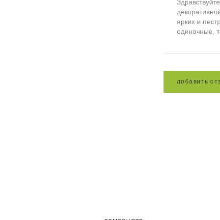
Здравствуйте
декоративной
ярких и пест
одиночные, т
д
о
б
а
в
и
т
ь
о
т