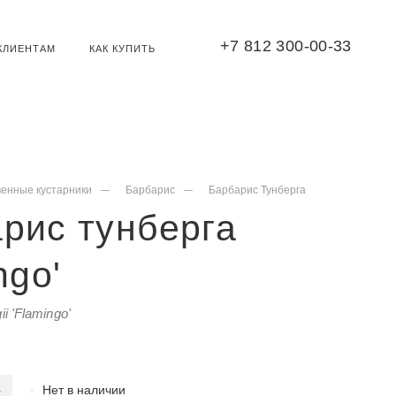
+7 812 300-00-33
КЛИЕНТАМ
КАК КУПИТЬ
венные кустарники
Барбарис
Барбарис Тунберга
рис тунберга
ngo'
ii 'Flamingo'
Нет в наличии