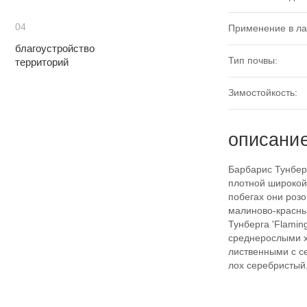
04
Применение в л
благоустройство
Тип почвы:
территорий
Зимостойкость:
описани
Барбарис Тунберг
плотной широкой
побегах они роз
малиново-красны
Тунберга 'Flami
среднерослыми х
лиственными с се
лох серебристый, 