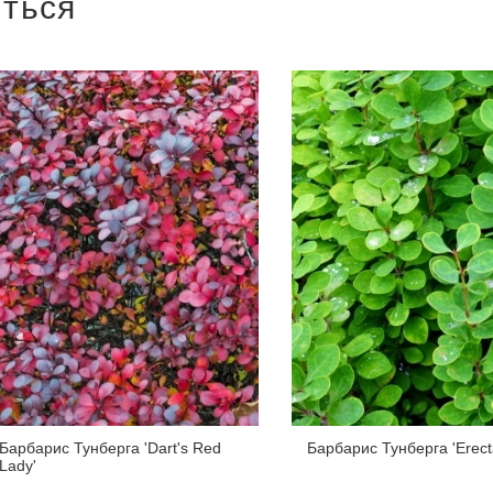
иться
Барбарис Тунберга 'Dart's Red
Барбарис Тунберга 'Erect
Lady'