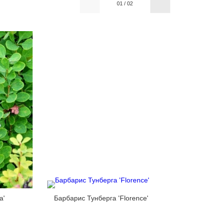
01
/
02
a'
Барбарис Тунберга 'Florence'
Барбари
Devine'