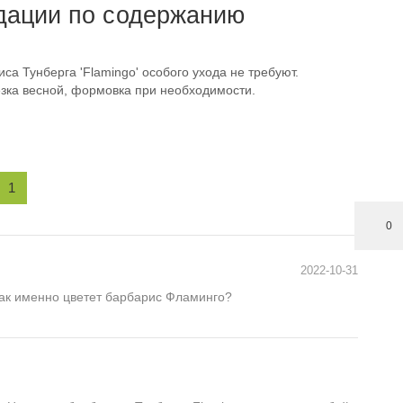
дации по содержанию
а Тунберга 'Flamingo' особого ухода не требуют.
зка весной, формовка при необходимости.
1
0
2022-10-31
как именно цветет барбарис Фламинго?
р