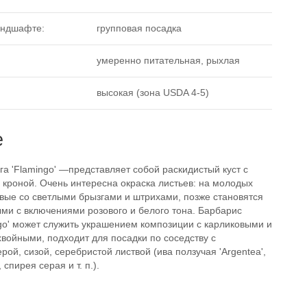
андшафте:
групповая посадка
умеренно питательная, рыхлая
высокая (зона USDA 4-5)
е
а 'Flamingo' —представляет собой раскидистый куст с
 кроной. Очень интересна окраска листьев: на молодых
овые со светлыми брызгами и штрихами, позже становятся
ми с включениями розового и белого тона. Барбарис
ngo' может служить украшением композиции с карликовыми и
войными, подходит для посадки по соседству с
рой, сизой, серебристой листвой (ива ползучая 'Argentea',
спирея серая и т. п.).