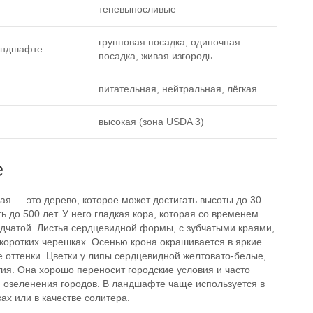
теневыносливые
групповая посадка, одиночная
андшафте:
посадка, живая изгородь
питательная, нейтральная, лёгкая
высокая (зона USDA 3)
е
я — это дерево, которое может достигать высоты до 30
ь до 500 лет. У него гладкая кора, которая со временем
здчатой. Листья сердцевидной формы, с зубчатыми краями,
коротких черешках. Осенью крона окрашивается в яркие
 оттенки. Цветки у липы сердцевидной желтовато-белые,
ия. Она хорошо переносит городские условия и часто
я озеленения городов. В ландшафте чаще используется в
ах или в качестве солитера.