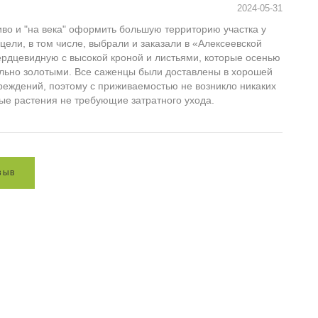
2024-05-31
во и "на века" оформить большую территорию участка у
 цели, в том числе, выбрали и заказали в «Алексеевской
ердцевидную с высокой кроной и листьями, которые осенью
ально золотыми. Все саженцы были доставлены в хорошей
вреждений, поэтому с приживаемостью не возникло никаких
ые растения не требующие затратного ухода.
з
ы
в