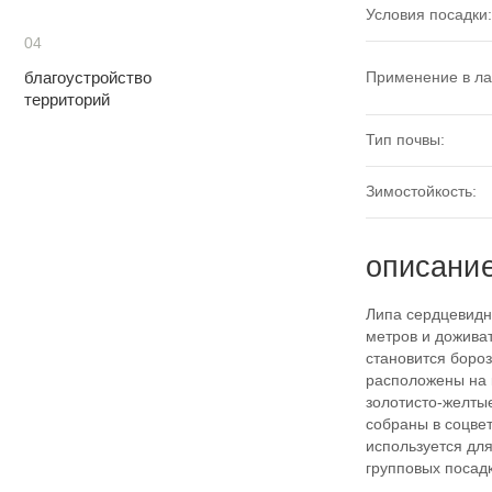
Условия посадки:
04
благоустройство
Применение в л
территорий
Тип почвы:
Зимостойкость:
описани
Липа сердцевидна
метров и доживат
становится боро
расположены на 
золотисто-желтые
собраны в соцвет
используется дл
групповых посадк