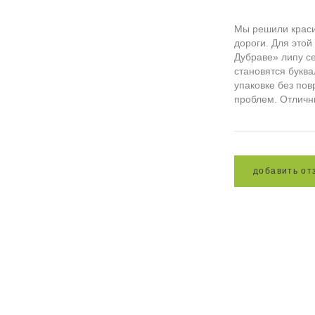
Мы решили краси
дороги. Для этой
Дубраве» липу с
становятся букв
упаковке без по
проблем. Отличн
д
о
б
а
в
и
т
ь
о
т