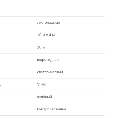
листопадные
10 м х 4 м
10 м
шаровидная
светло-жёлтый
:
VI-VII
зелёный
быстрорастущие