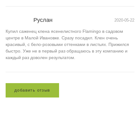
Руслан
2020-05-22
Купил саженец клена ясенелистного Flamingo в садовом
центре в Малой Ивановке. Сразу посадил. Клен очень
красивый, с бело-розовыми оттенками в листьях. Прижился
быстро. Уже не в первый раз обращаюсь в эту компанию и
каждый раз доволен результатом.
д
о
б
а
в
и
т
ь
о
т
з
ы
в