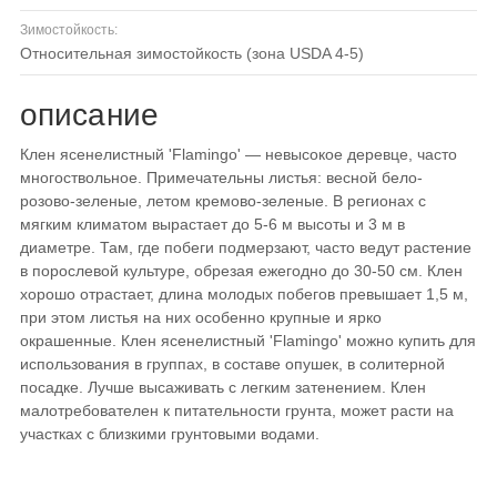
Зимостойкость:
относительная зимостойкость (зона USDA 4-5)
описание
Клен ясенелистный 'Flamingo' — невысокое деревце, часто
многоствольное. Примечательны листья: весной бело-
розово-зеленые, летом кремово-зеленые. В регионах с
мягким климатом вырастает до 5-6 м высоты и 3 м в
диаметре. Там, где побеги подмерзают, часто ведут растение
в порослевой культуре, обрезая ежегодно до 30-50 см. Клен
хорошо отрастает, длина молодых побегов превышает 1,5 м,
при этом листья на них особенно крупные и ярко
окрашенные. Клен ясенелистный 'Flamingo' можно купить для
использования в группах, в составе опушек, в солитерной
посадке. Лучше высаживать с легким затенением. Клен
малотребователен к питательности грунта, может расти на
участках с близкими грунтовыми водами.