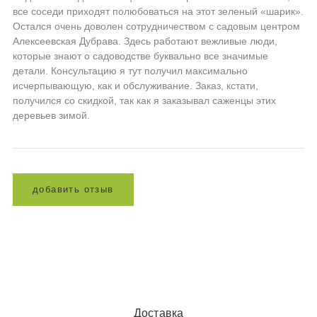
все соседи приходят полюбоваться на этот зеленый «шарик».
Остался очень доволен сотрудничеством с садовым центром
Алексеевская Дубрава. Здесь работают вежливые люди,
которые знают о садоводстве буквально все значимые
детали. Консультацию я тут получил максимально
исчерпывающую, как и обслуживание. Заказ, кстати,
получился со скидкой, так как я заказывал саженцы этих
деревьев зимой.
д
о
б
а
в
и
т
ь
о
т
з
ы
в
Доставка