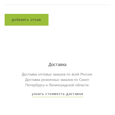
д
о
б
а
в
и
т
ь
о
т
з
ы
в
Доставка
Доставка оптовых заказов по всей России.
Доставка розничных заказов по Санкт-
Петербургу и Ленинградской области.
узнать стоимость доставки