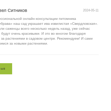
вел Ситников
2024-05-11
ссиональной онлайн-консультации питомника
убрава» наш сад украшает ива извилистая «Свердловская».
ли саженцы всего несколько недель назад, уже сейчас
 будут очень красивыми. И это во многом благодаря
 за растениями в садовом центре. Рекомендуем! И сами
тимся за новыми растениями.
з
ы
в