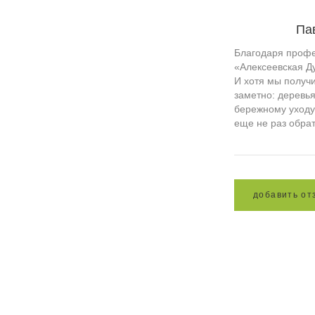
Па
Благодаря профе
«Алексеевская Д
И хотя мы получи
заметно: деревья
бережному уходу
еще не раз обра
д
о
б
а
в
и
т
ь
о
т