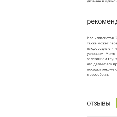
дизайне в одиноч
рекомен
Ива извилистая '
также может пер
плодородные и л
условиям. Может
залеганием грунт
что делает его п
посадки рекомен
морозобоин.
отзывы