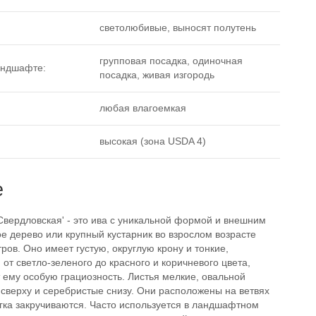
светолюбивые, выносят полутень
групповая посадка, одиночная
андшафте:
посадка, живая изгородь
любая влагоемкая
высокая (зона USDA 4)
е
Свердловская' - это ива с уникальной формой и внешним
е дерево или крупный кустарник во взрослом возрасте
тров. Оно имеет густую, округлую крону и тонкие,
 от светло-зеленого до красного и коричневого цвета,
 ему особую грациозность. Листья мелкие, овальной
сверху и серебристые снизу. Они расположены на ветвях
гка закручиваются. Часто используется в ландшафтном