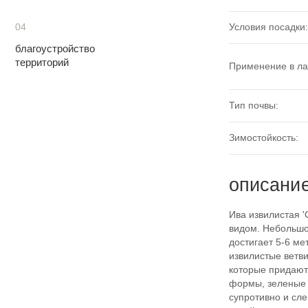
Условия посадки:
04
благоустройство
территорий
Применение в л
Тип почвы:
Зимостойкость:
описани
Ива извилистая '
видом. Небольшо
достигает 5-6 ме
извилистые ветви
которые придают
формы, зеленые 
супротивно и сле