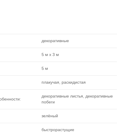
декоративные
5 м x 3 м
5 м
плакучая, раскидистая
декоративные листья, декоративные
обенности:
побеги
зелёный
быстрорастущие