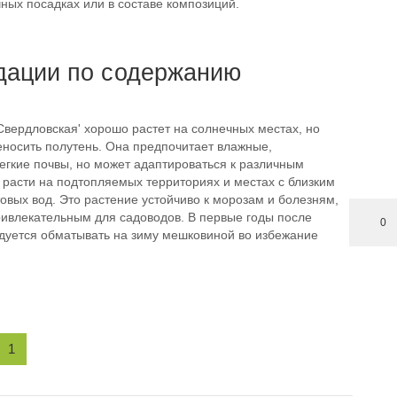
ных посадках или в составе композиций.
дации по содержанию
Свердловская' хорошо растет на солнечных местах, но
еносить полутень. Она предпочитает влажные,
егкие почвы, но может адаптироваться к различным
 расти на подтопляемых территориях и местах с близким
овых вод. Это растение устойчиво к морозам и болезням,
ривлекательным для садоводов. В первые годы после
0
дуется обматывать на зиму мешковиной во избежание
1