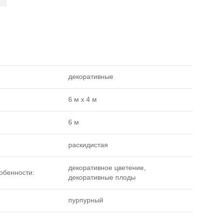
декоративные
6 м х 4 м
6 м
раскидистая
декоративное цветение,
обенности:
декоративные плоды
пурпурный