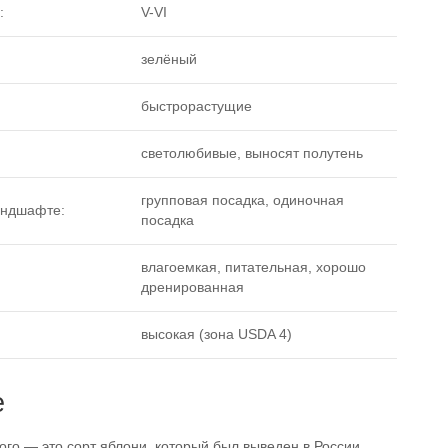
:
V-VI
зелёный
быстрорастущие
светолюбивые, выносят полутень
групповая посадка, одиночная
андшафте:
посадка
влагоемкая, питательная, хорошо
дренированная
высокая (зона USDA 4)
е
го — это сорт яблони, который был выведен в России.