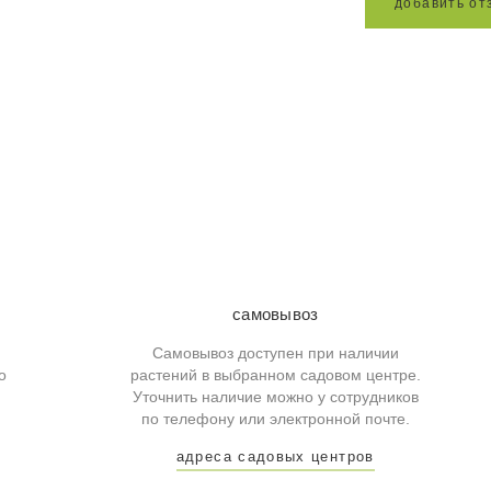
д
о
б
а
в
и
т
ь
о
т
самовывоз
Самовывоз доступен при наличии
о
растений в выбранном садовом центре.
Уточнить наличие можно у сотрудников
по телефону или электронной почте.
адреса садовых центров