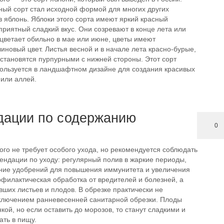
ный сорт стал исходной формой для многих других
 яблонь. Яблоки этого сорта имеют яркий красный
приятный сладкий вкус. Они созревают в конце лета или
ацветает обильно в мае или июне, цветы имеют
новый цвет. Листья весной и в начале лета красно-бурые,
 становятся пурпурными с нижней стороны. Этот сорт
пользуется в ландшафтном дизайне для создания красивых
 или аллей.
дации по содержанию
0
го не требует особого ухода, но рекомендуется соблюдать
ендации по уходу: регулярный полив в жаркие периоды,
ние удобрений для повышения иммунитета и увеличения
филактическая обработка от вредителей и болезней, а
вших листьев и плодов. В обрезке практически не
сключением ранневесенней санитарной обрезки. Плоды
нкой, но если оставить до морозов, то станут сладкими и
ать в пищу.