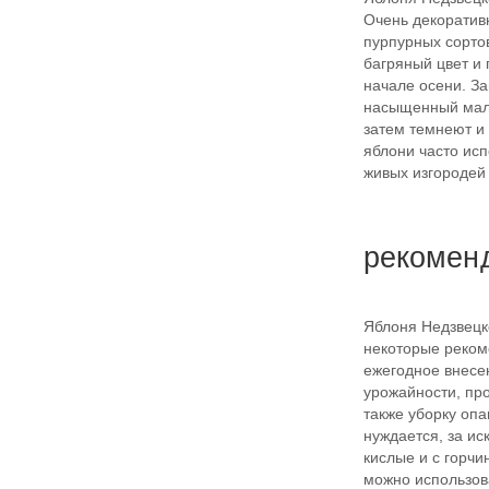
Очень декоратив
пурпурных сортов
багряный цвет и 
начале осени. З
насыщенный мали
затем темнеют и
яблони часто ис
живых изгородей
рекомен
Яблоня Недзвецко
некоторые реком
ежегодное внесе
урожайности, про
также уборку опа
нуждается, за и
кислые и с горчи
можно использов