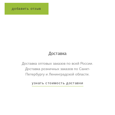
д
о
б
а
в
и
т
ь
о
т
з
ы
в
Доставка
Доставка оптовых заказов по всей России.
Доставка розничных заказов по Санкт-
Петербургу и Ленинградской области.
узнать стоимость доставки