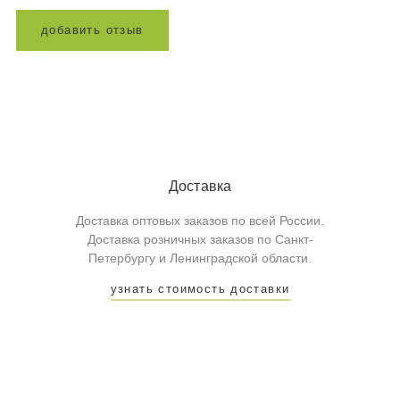
д
о
б
а
в
и
т
ь
о
т
з
ы
в
Доставка
Доставка оптовых заказов по всей России.
Доставка розничных заказов по Санкт-
Петербургу и Ленинградской области.
узнать стоимость доставки