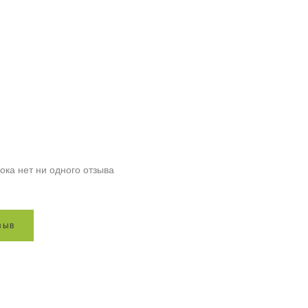
ока нет ни одного отзыва
з
ы
в