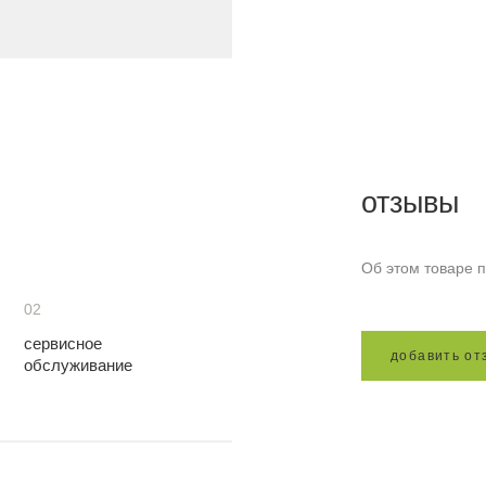
отзывы
Об этом товаре п
02
сервисное
д
о
б
а
в
и
т
ь
о
т
обслуживание