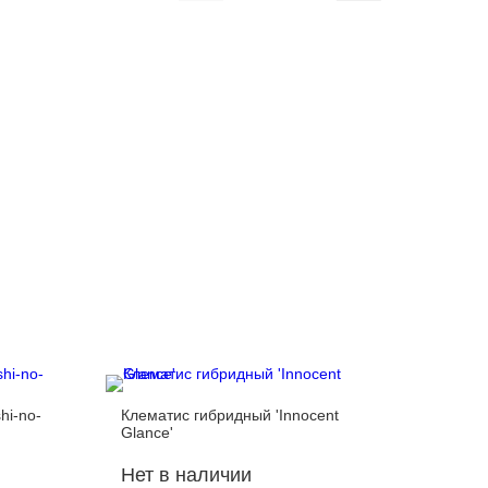
hi-no-
Клематис гибридный 'Innocent
Клемати
Glance'
Purpurea
Нет в наличии
Нет в 