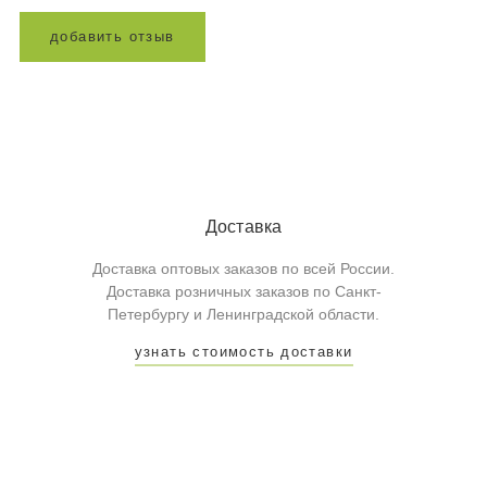
д
о
б
а
в
и
т
ь
о
т
з
ы
в
Доставка
Доставка оптовых заказов по всей России.
Доставка розничных заказов по Санкт-
Петербургу и Ленинградской области.
узнать стоимость доставки