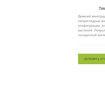
Ти
Девичий виногра
неприглядные ме
конфигурации, п
растений. Покры
посадочный мате
д
о
б
а
в
и
т
ь
о
т