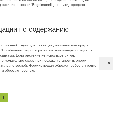
 пятилисточковый 'Engelmannii' для нужд городского
дации по содержанию
олив необходим для саженцев девичьего винограда
 'Engelmannii', хорошо развитые экземпляры обходятся
адками. Если растение не используется как
то желательно сразу при посадке установить опору.
0
зка рано весной. Формирующая обрезка требуется редко,
ти обрезают осенью.
1