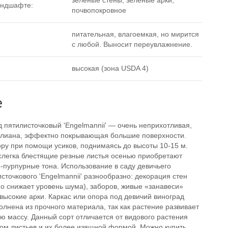
зеленые стены, зеленые арки,
андшафте:
почвопокровное
питательная, влагоемкая, но мирится
с любой. Выносит переувлажнение.
высокая (зона USDA 4)
е
 пятилисточковый 'Engelmannii' — очень неприхотливая,
лиана, эффектно покрывающая большие поверхности.
ору при помощи усиков, поднимаясь до высоты 10-15 м.
слегка блестящие резные листья осенью приобретают
-пурпурные тона. Использование в саду девичьего
сточкового 'Engelmannii' разнообразно: декорация стен
но снижает уровень шума), заборов, живые «занавеси»
 высокие арки. Каркас или опора под девичий виноград
лнена из прочного материала, так как растение развивает
ю массу. Данный сорт отличается от видового растения
м листьев и их более изящной формой. Можно купить