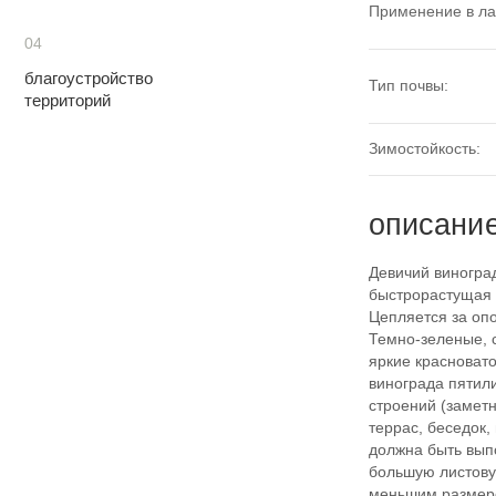
Применение в л
04
благоустройство
Тип почвы:
территорий
Зимостойкость:
описани
Девичий виноград
быстрорастущая 
Цепляется за оп
Темно-зеленые, 
яркие красновато
винограда пятили
строений (замет
террас, беседок,
должна быть выпо
большую листову
меньшим размеро