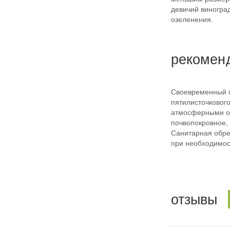
девичий виноград
озеленения.
рекомен
Своевременный п
пятилисточкового
атмосферными ос
почвопокровное, 
Санитарная обре
при необходимос
отзывы