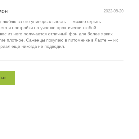
мон
2022-08-20
д люблю за его универсальность — можно скрыть
ста и постройки на участке практически любой
люс из него получается отличный фон для более ярких
тие плотное. Саженцы покупаю в питомнике в Лахте — их
риал еще никогда не подводил.
з
ы
в