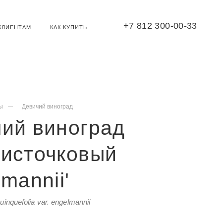
+7 812 300-00-33
КЛИЕНТАМ
КАК КУПИТЬ
ы
Девичий виноград
ий виноград
листочковый
lmannii'
inquefolia var. engelmannii