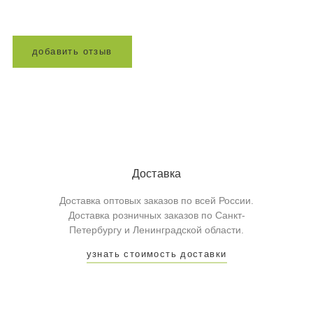
д
о
б
а
в
и
т
ь
о
т
з
ы
в
Доставка
Доставка оптовых заказов по всей России.
Доставка розничных заказов по Санкт-
Петербургу и Ленинградской области.
узнать стоимость доставки