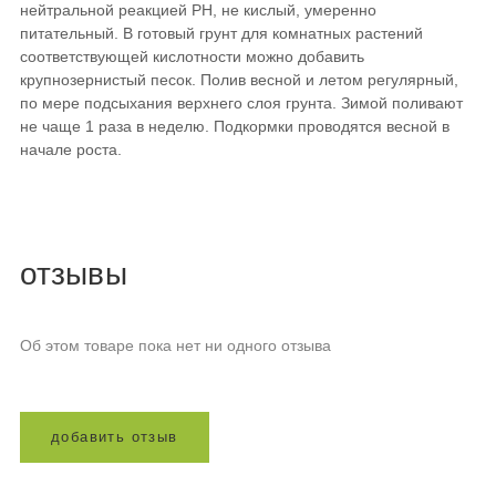
нейтральной реакцией PH, не кислый, умеренно
питательный. В готовый грунт для комнатных растений
соответствующей кислотности можно добавить
крупнозернистый песок. Полив весной и летом регулярный,
по мере подсыхания верхнего слоя грунта. Зимой поливают
не чаще 1 раза в неделю. Подкормки проводятся весной в
начале роста.
отзывы
Об этом товаре пока нет ни одного отзыва
д
о
б
а
в
и
т
ь
о
т
з
ы
в