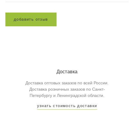
д
о
б
а
в
и
т
ь
о
т
з
ы
в
Доставка
Доставка оптовых заказов по всей России.
Доставка розничных заказов по Санкт-
Петербургу и Ленинградской области.
узнать стоимость доставки