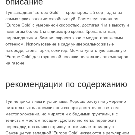
описание
Туя западная 'Europe Gold' — среднерослый сорт, одна из
самых ярких золотистохвойных туй. Растет туя западная
'Europe Gold' с умеренной скоростью, достигая 4 м в высоту и
немногим более 1 м в диаметре кроны. Крона плотная,
пирамидальная. Зимняя окраска хвои с медно-оранжевым
оттенком. Использование в саду универсально: живые
изгороди, стены, арки, солитер. Можно купить тую западную
'Europe Gold' для групповой посадки нескольких экземпляров
на газоне.
рекомендации по содержанию
Туи неприхотливы и устойчивы. Хорошо растут на умеренно
питательных влагоемких почвах при достаточно светлом
местоположении, но мирятся и с бедными грунтами, и с
тенистым местом посадки. Достаточно легко переносят
пересадку, позволяют стрижку, в том числе топиарную.
Саженцы туи западной 'Europe Gold' нуждаются в регулярном