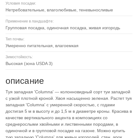
Условия посадки:
нетребовательные, влаголюбивые, теневыносливые
Применение в ландшафте:
групповая посадка, одиночная посадка, живая изгородь
Тип почвы:
умеренно питательная, влагоемкая
Зимостойкость:
высокая (зона USDA 3)
описание
Туя западная 'Columna' — колонновидный сорт туи западной
с узкой плотной кроной. Хвоя насыщенно зеленая. Растет туя
западная 'Columna' с умеренной скоростью, с годами
достигая 5 м в высоту и до 1,5 м в диаметре кроны. Красива в
качестве вертикального акцента в композициях со
среднерослыми хвойными и лиственными породами, в
одиночной и в групповой посадке на газоне. Можно купить
тую западную 'Columna' для живых изгородей, стен, арок.