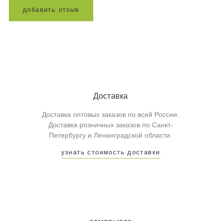
д
о
б
а
в
и
т
ь
о
т
з
ы
в
Доставка
Доставка оптовых заказов по всей России.
Доставка розничных заказов по Санкт-
Петербургу и Ленинградской области.
узнать стоимость доставки