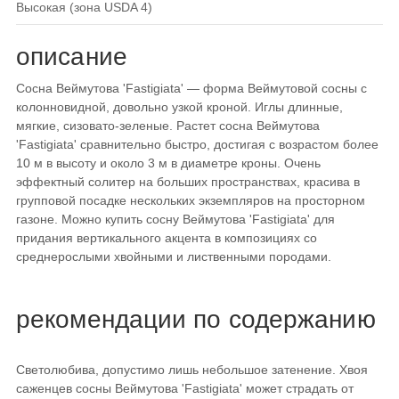
высокая (зона USDA 4)
описание
Сосна Веймутова 'Fastigiata' — форма Веймутовой сосны с
колонновидной, довольно узкой кроной. Иглы длинные,
мягкие, сизовато-зеленые. Растет сосна Веймутова
'Fastigiata' сравнительно быстро, достигая с возрастом более
10 м в высоту и около 3 м в диаметре кроны. Очень
эффектный солитер на больших пространствах, красива в
групповой посадке нескольких экземпляров на просторном
газоне. Можно купить сосну Веймутова 'Fastigiata' для
придания вертикального акцента в композициях со
среднерослыми хвойными и лиственными породами.
рекомендации по содержанию
Светолюбива, допустимо лишь небольшое затенение. Хвоя
саженцев сосны Веймутова 'Fastigiata' может страдать от