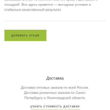
посадкой. Все здесь нравится — выгодные условия и
стабильно качественный результат.
д
о
б
а
в
и
т
ь
о
т
з
ы
в
Доставка
Доставка оптовых заказов по всей России.
Доставка розничных заказов по Санкт-
Петербургу и Ленинградской области.
узнать стоимость доставки