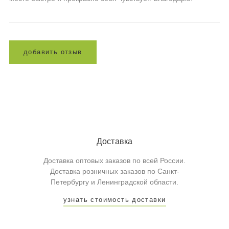
д
о
б
а
в
и
т
ь
о
т
з
ы
в
Доставка
Доставка оптовых заказов по всей России.
Доставка розничных заказов по Санкт-
Петербургу и Ленинградской области.
узнать стоимость доставки