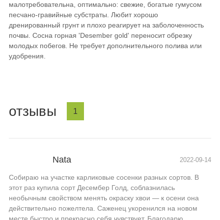
малотребовательна, оптимально: свежие, богатые гумусом
песчано-гравийные субстраты. Любит хорошо
дренированный грунт и плохо реагирует на заболоченность
почвы. Сосна горная 'Desember gold' переносит обрезку
молодых побегов. Не требует дополнительного полива или
удобрения.
отзывы
1
Nata
2022-09-14
Собираю на участке карликовые сосенки разных сортов. В
этот раз купила сорт Десембер Голд, соблазнилась
необычным свойством менять окраску хвои — к осени она
действительно пожелтела. Саженец укоренился на новом
месте быстро и прекрасно себя чувствует. Благодарю.