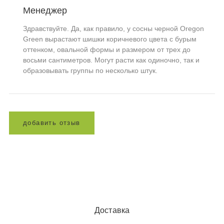
Менеджер
Здравствуйте. Да, как правило, у сосны черной Oregon
Green вырастают шишки коричневого цвета с бурым
оттенком, овальной формы и размером от трех до
восьми сантиметров. Могут расти как одиночно, так и
образовывать группы по несколько штук.
д
о
б
а
в
и
т
ь
о
т
з
ы
в
Доставка