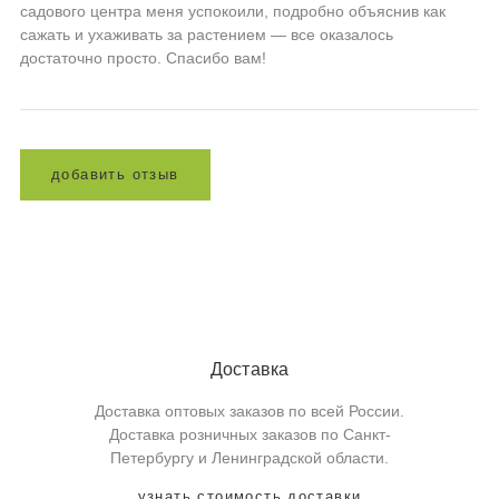
садового центра меня успокоили, подробно объяснив как
сажать и ухаживать за растением — все оказалось
достаточно просто. Спасибо вам!
д
о
б
а
в
и
т
ь
о
т
з
ы
в
Доставка
Доставка оптовых заказов по всей России.
Доставка розничных заказов по Санкт-
Петербургу и Ленинградской области.
узнать стоимость доставки