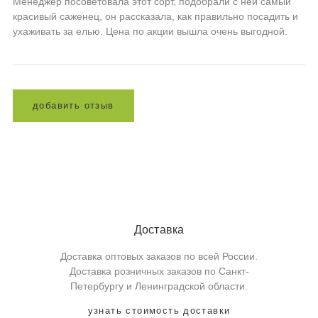
Менеджер посоветовала этот сорт, подобрали с ней самый
красивый саженец, он рассказала, как правильно посадить и
ухаживать за елью. Цена по акции вышла очень выгодной.
д
о
б
а
в
и
т
ь
о
т
з
ы
в
Доставка
Доставка оптовых заказов по всей России.
Доставка розничных заказов по Санкт-
Петербургу и Ленинградской области.
узнать стоимость доставки