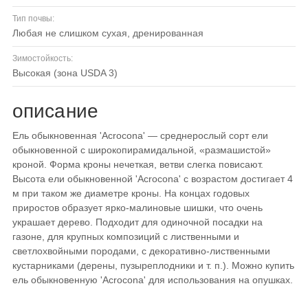
Тип почвы:
любая не слишком сухая, дренированная
Зимостойкость:
высокая (зона USDA 3)
описание
Ель обыкновенная 'Acrocona' — среднерослый сорт ели
обыкновенной с широкопирамидальной, «размашистой»
кроной. Форма кроны нечеткая, ветви слегка повисают.
Высота ели обыкновенной 'Acrocona' с возрастом достигает 4
м при таком же диаметре кроны. На концах годовых
приростов образует ярко-малиновые шишки, что очень
украшает дерево. Подходит для одиночной посадки на
газоне, для крупных композиций с лиственными и
светлохвойными породами, с декоративно-лиственными
кустарниками (дерены, пузыреплодники и т. п.). Можно купить
ель обыкновенную 'Acrocona' для использования на опушках.