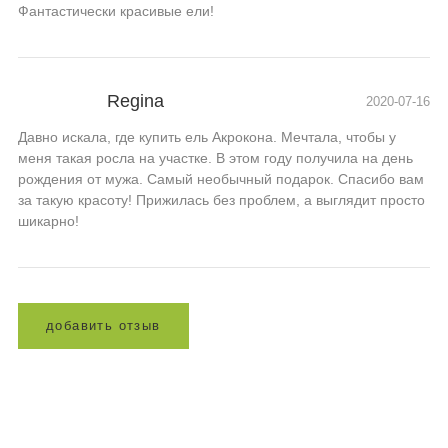
Фантастически красивые ели!
Regina
2020-07-16
Давно искала, где купить ель Акрокона. Мечтала, чтобы у
меня такая росла на участке. В этом году получила на день
рождения от мужа. Самый необычный подарок. Спасибо вам
за такую красоту! Прижилась без проблем, а выглядит просто
шикарно!
д
о
б
а
в
и
т
ь
о
т
з
ы
в