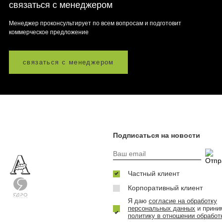
связаться с менеджером
Менеджер проконсультирует по всем вопросам и подготовит
коммерческое предложение
связаться с менеджером
Подписаться на новости
Частный клиент
Корпоративный клиент
Я даю
согласие на обработку
персональных данных
и прини
политику в отношении обработ