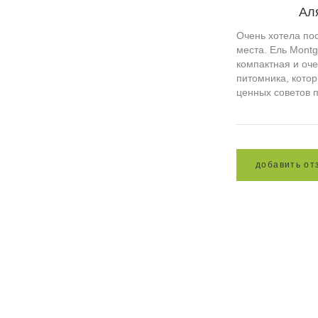
Ал
Очень хотела пос
места. Ель Mont
компактная и оче
питомника, кото
ценных советов п
д
о
б
а
в
и
т
ь
о
т