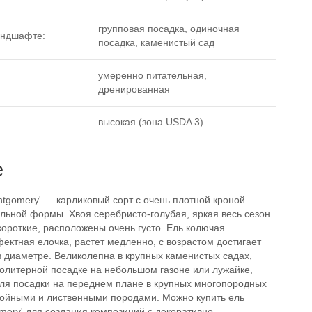
групповая посадка, одиночная
андшафте:
посадка, каменистый сад
умеренно питательная,
дренированная
высокая (зона USDA 3)
е
tgomery' — карликовый сорт с очень плотной кроной
ьной формы. Хвоя серебристо-голубая, яркая весь сезон
короткие, расположены очень густо. Ель колючая
ектная елочка, растет медленно, с возрастом достигает
 в диаметре. Великолепна в крупных каменистых садах,
солитерной посадке на небольшом газоне или лужайке,
для посадки на переднем плане в крупных многопородных
войными и лиственными породами. Можно купить ель
mery' для создания композиций с декоративно-