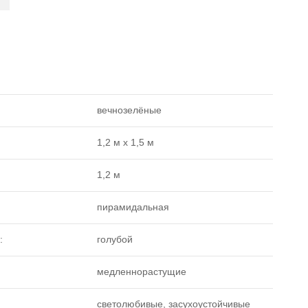
вечнозелёные
1,2 м х 1,5 м
1,2 м
пирамидальная
:
голубой
медленнорастущие
светолюбивые, засухоустойчивые