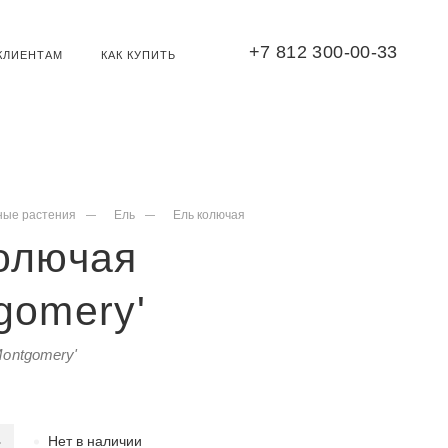
+7 812 300-00-33
КЛИЕНТАМ
КАК КУПИТЬ
ные растения
Ель
Ель колючая
олючая
gomery'
Montgomery'
Нет в наличии