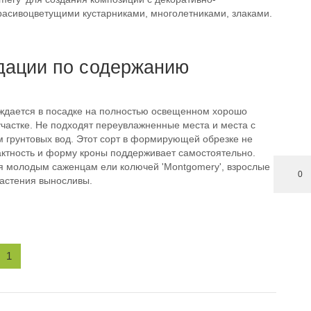
расивоцветущими кустарниками, многолетниками, злаками.
дации по содержанию
ждается в посадке на полностью освещенном хорошо
частке. Не подходят переувлажненные места и места с
м грунтовых вод. Этот сорт в формирующей обрезке не
актность и форму кроны поддерживает самостоятельно.
я молодым саженцам ели колючей 'Montgomery', взрослые
0
астения выносливы.
1