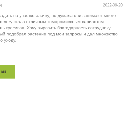
я
2022-09-20
адить на участке елочку, но думала они занимают много
gomery стала отличным компромиссным вариантом —
нь красивая. Хочу выразить благодарность сотруднику
рый подобрал растение под мои запросы и дал множество
о уходу.
з
ы
в