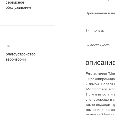
сервисное
обслуживание
Применение в л
Тип почвы:
Зимостойкость:
04
благоустройство
территорий
описани
Ель колючая 'Mon
широкопирамидал
и зимой. Побеги 
'Montgomery' эфф
1,8 м в высоту и
очень хороша в 
также подходит 
композициях с х
колючую 'Montgo