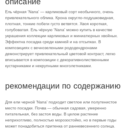
описание
Ель чёрная 'Nana' — карликовый сорт необычного, очень
привлекательного облика. Крона округло-подушковидная,
плотная, тонкие побеги густо ветвятся. Хвоя короткая,
голубоватая. Ель чёрную 'Nana' можно купить в качестве
украшения коллекции карликовых и миниатюрных хвойных.
Эффектна посадка среди камней и на отсыпках. В
композициях с вечнозелеными рододендронами
демонстрирует привлекательный цветовой контраст, легко
вписывается в композиции с декоративнолиственными
кустарниками и некрупными многолетниками.
рекомендации по содержанию
Для ели черной 'Nana' подходит светлое или полутенистое
место посадки. Почва — обычная садовая, умеренно
питательная, без застоя воды. В целом растение
неприхотливо, полностью морозостойко, но в первые годы
может понадобиться притенка от ранневесеннего солнца.