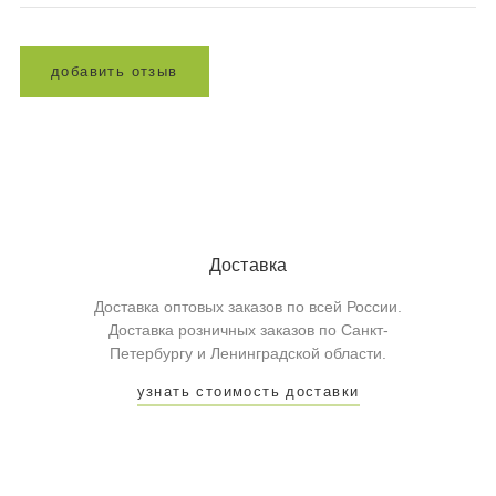
д
о
б
а
в
и
т
ь
о
т
з
ы
в
Доставка
Доставка оптовых заказов по всей России.
Доставка розничных заказов по Санкт-
Петербургу и Ленинградской области.
узнать стоимость доставки