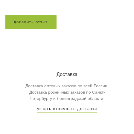
д
о
б
а
в
и
т
ь
о
т
з
ы
в
Доставка
Доставка оптовых заказов по всей России.
Доставка розничных заказов по Санкт-
Петербургу и Ленинградской области.
узнать стоимость доставки