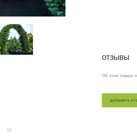
отзывы
Об этом товаре п
д
о
б
а
в
и
т
ь
о
т
02