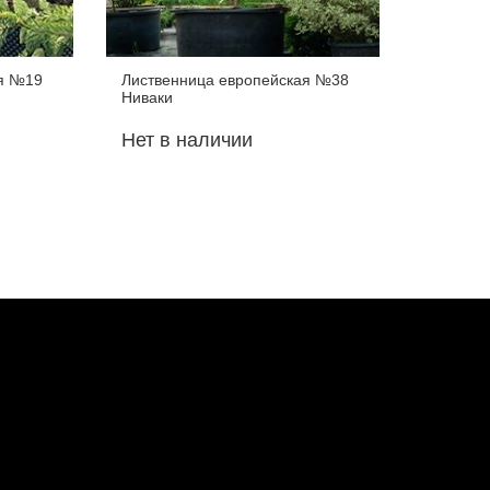
ая №19
Лиственница европейская №38
Листвен
Ниваки
Ниваки
Нет в наличии
Нет в 