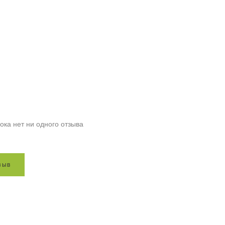
ока нет ни одного отзыва
з
ы
в