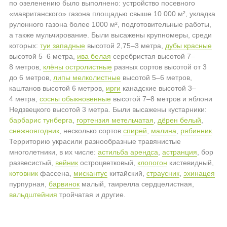
по озеленению было выполнено: устройство посевного
«мавританского» газона площадью свыше 10 000 м², укладка
рулонного газона более 1000 м², подготовительные работы,
а также мульчирование. Были высажены крупномеры, среди
которых:
туи западные
высотой 2,75–3 метра,
дубы красные
высотой 5–6 метра,
ива белая
серебристая высотой 7–
8 метров,
клёны остролистные
разных сортов высотой от 3
до 6 метров,
липы мелколистные
высотой 5–6 метров,
каштанов высотой 6 метров,
ирги
канадские высотой 3–
4 метра,
сосны обыкновенные
высотой 7–8 метров и яблони
Недзвецкого высотой 3 метра. Были высажены кустарники:
барбарис тунберга
,
гортензия метельчатая
,
дёрен белый
,
снежноягодник
, несколько сортов
спирей
,
малина
,
рябинник
.
Территорию украсили разнообразные травянистые
многолетники, в их числе:
астильба арендса
,
астранция
, бор
развесистый,
вейник
остроцветковый,
клопогон
кистевидный,
котовник
фассена,
мискантус
китайский,
страусник
,
эхинацея
пурпурная,
барвинок
малый, таирелла сердцелистная,
вальдштейния
тройчатая и другие.