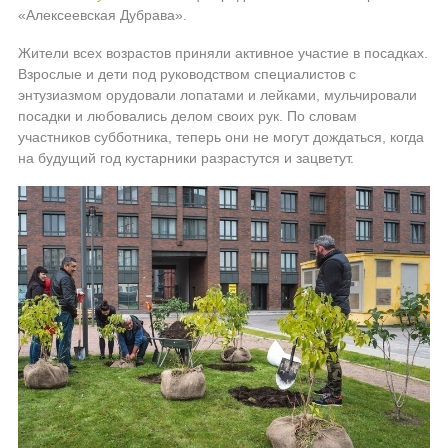
«Алексеевская Дубрава».
Жители всех возрастов приняли активное участие в посадках.
Взрослые и дети под руководством специалистов с
энтузиазмом орудовали лопатами и лейками, мульчировали
посадки и любовались делом своих рук. По словам
участников субботника, теперь они не могут дождаться, когда
на будущий год кустарники разрастутся и зацветут.