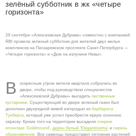
зелёный субботник в жк «четыре
горизонта»
29 сентября «Алексеевская Дубрава» совместно с компанией
RBI провела зеленый субботник для жителей двух жилых
комплексов на Пискаревском проспекте Санкт-Петербурга —
«Четыре горизонта» и «Дом на излучине Невы».
В
оскресным утром жители квартала собрались во
дворе, чтобы под руководством специалистов
«Алексеевской Дубравы» высадить
лиственные
кустарники
. Существующий во дворе зеленый газон был
дополнен двухрядной живой изгородью из
барбариса
Тунберга
, который уже успел приобрести яркую осеннюю
окраску. Кроме того на территории высадили
спирею
японскую 'Goldmound'
,
дерен белый 'Elegantissima'
и
сирень
обыкновенную
. Все саженцы предоставил питомник растений