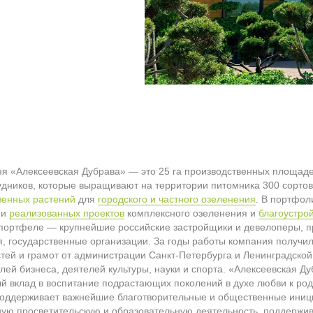
ня «Алексеевская Дубрава» — это 25 га производственных площаде
удников, которые выращивают на территории питомника 300 сорто
венных растений
для
городского и частного озеленения
. В портфо
ни
реализованных проектов
комплексного озеленения и
благоустро
 портфеле — крупнейшие российские застройщики и девелоперы,
, государственные организации. За годы работы компания получи
тей и грамот от администрации Санкт-Петербурга и Ленинградской 
лей бизнеса, деятелей культуры, науки и спорта. «Алексеевская Д
й вклад в воспитание подрастающих поколений в духе любви к род
поддерживает важнейшие благотворительные и общественные иниц
ную просветительскую и образовательную деятельность, поддержи