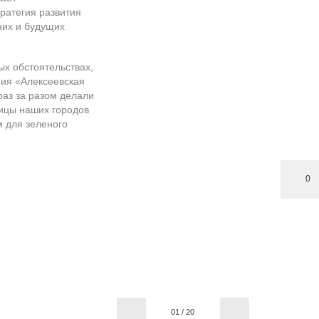
ратегия развития
их и будущих
ых обстоятельствах,
ния «Алексеевская
раз за разом делали
лицы наших городов
м для зеленого
0
01
/
20