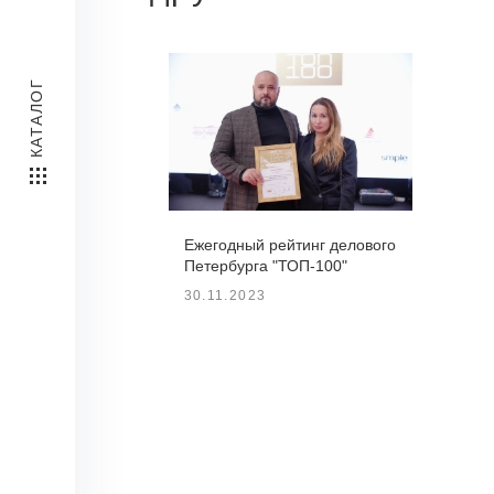
КАТАЛОГ
Команда
Ежегодный рейтинг делового
вы»
Петербурга "ТОП-100"
опыте
30.11.2023
й