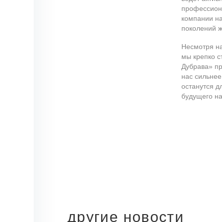
профессиона
компании н
поколений ж
Несмотря на
мы крепко с
Дубрава» пр
нас сильнее
останутся д
будущего н
другие новости