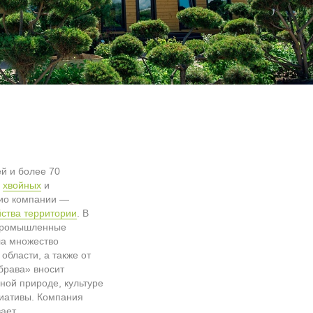
й и более 70
в
хвойных
и
лио компании —
йства территории
. В
 промышленные
ла множество
области, а также от
убрава» вносит
ной природе, культуре
иативы. Компания
вает