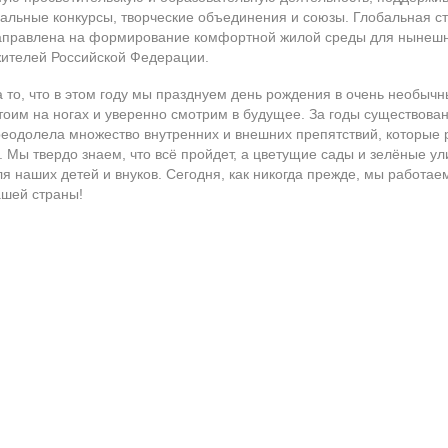
льные конкурсы, творческие объединения и союзы. Глобальная ст
аправлена на формирование комфортной жилой среды для нынешн
ителей Российской Федерации.
 то, что в этом году мы празднуем день рождения в очень необычн
тоим на ногах и уверенно смотрим в будущее. За годы существова
еодолела множество внутренних и внешних препятствий, которые 
. Мы твердо знаем, что всё пройдет, а цветущие сады и зелёные у
ля наших детей и внуков. Сегодня, как никогда прежде, мы работае
ашей страны!