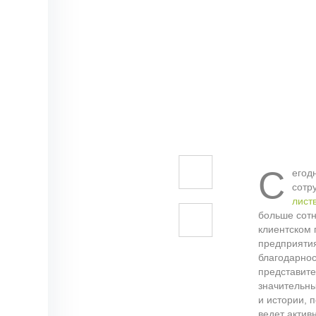
С
егод
сотр
лист
больше сот
клиентском
предприятия
благодарнос
представите
значительны
и истории, 
ведет актив