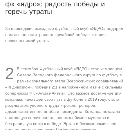
фк «ядро»: радость победы и
горечь утраты
За прошедшие выходные футбольный клуб «ЯДРО» подарил
нам две новости: радость ярчайшей победы и горечь
невосполнимой утраты.
2
5 сентября Футбольный клуб «ЯДРО» стал чемпионом
Северо-Западного федерального округа по футболу в
рамках зонального этапа Всероссийских соревнований
«III дивизион», победив 2:1 в напряженном матче с сильным
соперником ФК «Алмаз-Антей». Это важное достижение для
команды, начавшей свой путь в футболе в 2019 году, стало
результатом упорного труда игроков, тренеров,
административного штаба и президента. Команда показала
настоящую сплоченность, непоколебимое мужество и
безграничную волю к победе. Яркая и бескомпромиссная
игра на протяжении всего Чемпионата создала