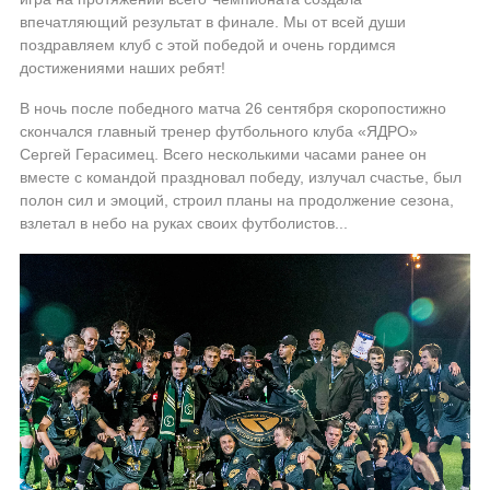
впечатляющий результат в финале. Мы от всей души
поздравляем клуб с этой победой и очень гордимся
достижениями наших ребят!
В ночь после победного матча 26 сентября скоропостижно
скончался главный тренер футбольного клуба «ЯДРО»
Сергей Герасимец. Всего несколькими часами ранее он
вместе с командой праздновал победу, излучал счастье, был
полон сил и эмоций, строил планы на продолжение сезона,
взлетал в небо на руках своих футболистов...