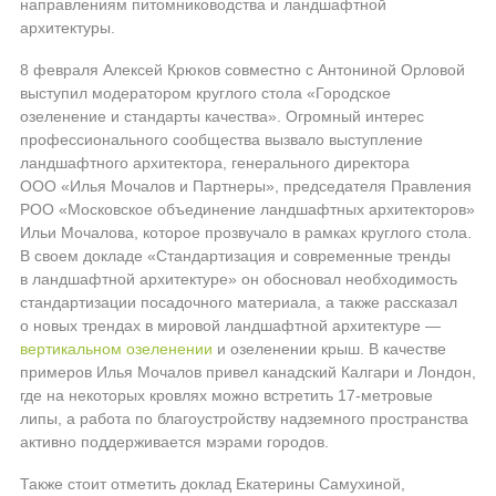
направлениям питомниководства и ландшафтной
архитектуры.
8 февраля Алексей Крюков совместно с Антониной Орловой
выступил модератором круглого стола «Городское
озеленение и стандарты качества». Огромный интерес
профессионального сообщества вызвало выступление
ландшафтного архитектора, генерального директора
ООО «Илья Мочалов и Партнеры»
, председателя Правления
Р
ОО «Московское объединение ландшафтных архитекторов»
Ильи Мочалова, которое прозвучало в рамках круглого стола.
В своем докладе «Стандартизация и современные тренды
в ландшафтной архитектуре» он обосновал необходимость
стандартизации посадочного материала, а также рассказал
о новых трендах в мировой ландшафтной архитектуре —
вертикальном озеленении
и озеленении крыш. В качестве
примеров Илья Мочалов привел канадский Калгари и Лондон,
где на некоторых кровлях можно встретить
17-метровые
липы, а работа по благоустройству надземного пространства
активно поддерживается мэрами городов.
Также стоит отметить доклад Екатерины Самухиной,