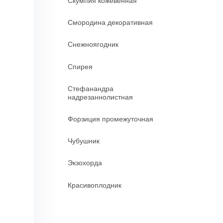
Скумпия кожевенная
Смородина декоративная
Снежноягодник
Спирея
Стефанандра
надрезаннолистная
Форзиция промежуточная
Чубушник
Экзохорда
Красивоплодник