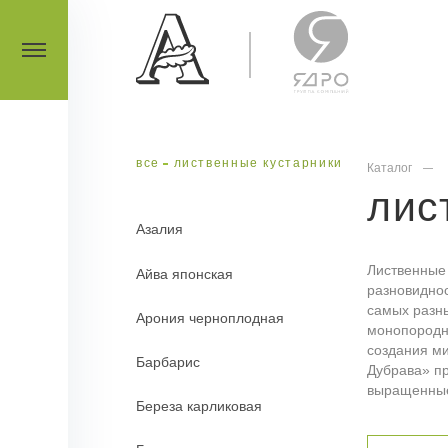
все
лиственные кустарники
Каталог
лис
Азалия
Лиственные
Айва японская
разновиднос
самых разн
Арония черноплодная
монопородн
создания ми
Барбарис
Дубрава» пр
выращенные
Береза карликовая