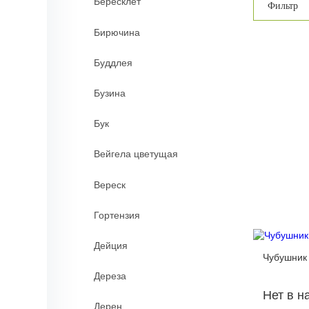
Бересклет
Фильтр
Бирючина
Буддлея
Бузина
Бук
Вейгела цветущая
Вереск
Гортензия
Дейция
Чубушник 
Дереза
Нет в н
Дерен