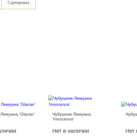
Сортировка
Лемуана 'Glacier'
Чубушник Лемуана
Чубу
'Innocence'
аличии
Нет в наличии
Нет 