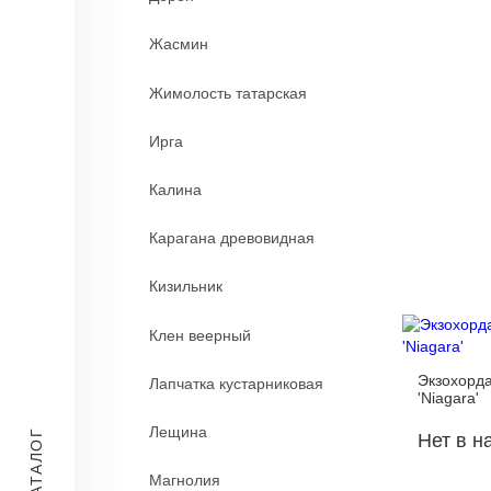
Жасмин
Жимолость татарская
Ирга
Калина
Карагана древовидная
Кизильник
Клен веерный
Экзохорда
Лапчатка кустарниковая
'Niagara'
Лещина
КАТАЛОГ
Нет в н
Магнолия